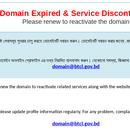
Domain Expired & Service Discon
Please renew to reactivate the domain
্ট
সেবাসমূহ
পুনরায়
চালু
করতে
ডোমেইনটি
নবায়ন
করুন
।
ডোমেইনটি
নবায়ন
করার
জন্যে
.
বা
োমেইন
অনলাইন
প্রোফাইল
এর
তথ্য
নিয়মিত
হালনাগাদ
করুন
।
যেকোনো
সমস্যা
,
জিজ্ঞাসা
domain@btcl.gov.bd
enew the domain to reactivate related services along with the websit
please update profile information regularly. For any problem, compl
domain@btcl.gov.bd