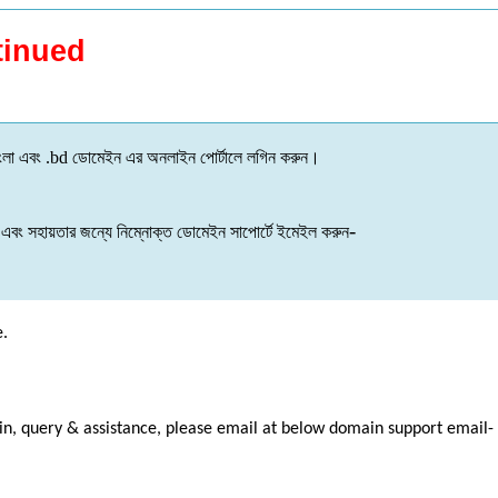
tinued
ংলা
এবং
.bd
ডোমেইন
এর
অনলাইন
পোর্টালে
লগিন
করুন
।
-
এবং
সহায়তার
জন্যে
নিম্নোক্ত
ডোমেইন
সাপোর্টে
ইমেইল
করুন
e.
ain, query & assistance, please email at below domain support email-