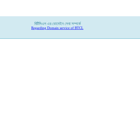
বিটিসিএল
এর
ডোমেইন
সেবা
সম্পর্কে
Regarding Domain service of BTCL