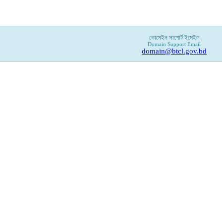
ডোমেইন সাপোর্ট ইমেইল
Domain Support Email
domain@btcl.gov.bd