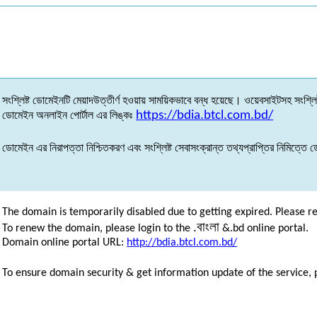
সংশ্লিষ্ট
ডোমেইনটি
মেয়াদউত্তীর্ণ
হওয়ায়
সাময়িকভাবে
বন্ধ
হয়েছে
।
ওয়েবসাইটসহ
সংশ্লিষ
ডোমেইন
অনলাইন
পোর্টাল
এর
লিঙ্কঃ
https://bdia.btcl.com.bd/
ডোমেইন
এর
নিরাপত্তা
নিশ্চিতকরণ
এবং
সংশ্লিষ্ট
সেবাসংক্রান্ত
তথ্যপ্রাপ্তির
নিমিত্তে
ড
The domain is temporarily disabled due to getting expired. Please r
.
বাংলা
To renew the domain, please login to the
&.bd online portal.
Domain online portal URL:
http://bdia.btcl.com.bd/
To ensure domain security & get information update of the service, 