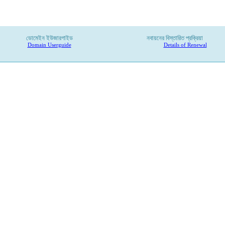
ডোমেইন ইউজারগাইড
নবায়নের বিস্তারিত প্রক্রিয়া
Domain Userguide
Details of Renewal